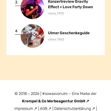
Konzertreview Gravity
Konzertreview Gravity
3
Effect + Love Forty Down
Effect + Love Forty Down
views 7.970
4
Ulmer Geschenkeguide
Ulmer Geschenkeguide
views 7.963
© 2018 – 2026 | #sowasvonulm – Eine Marke der
Krempel & Co Werbeagentur GmbH
Impressum
|
AGB
|
Datenschutzerklärung
|