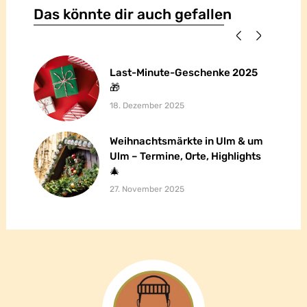
Das könnte dir auch gefallen
Last-Minute-Geschenke 2025
Last-Minute-Geschenke 2025
🎁
🎁
18. Dezember 2025
Weihnachtsmärkte in Ulm & um
Weihnachtsmärkte in Ulm & um
Ulm – Termine, Orte, Highlights
Ulm – Termine, Orte, Highlights
🎄
🎄
27. November 2025