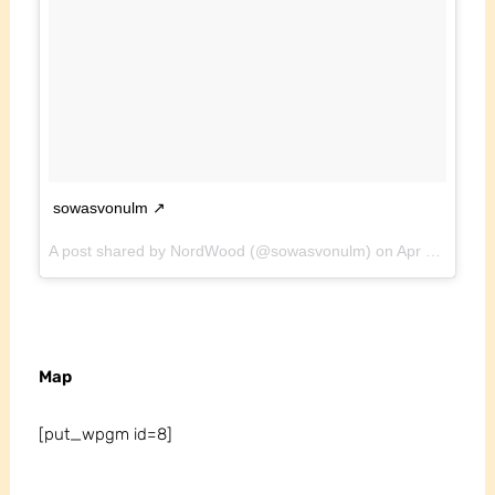
sowasvonulm
A post shared by NordWood (@sowasvonulm) on
Apr 18, 2017 at 10:39am PDT
Map
[put_wpgm id=8]