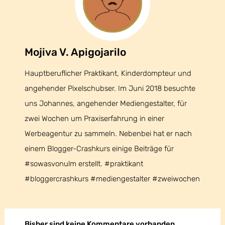
Mojiva V. Apigojarilo
Mojiva V. Apigojarilo
Hauptberuflicher Praktikant, Kinderdompteur und
angehender Pixelschubser. Im Juni 2018 besuchte
uns Johannes, angehender Mediengestalter, für
zwei Wochen um Praxiserfahrung in einer
Werbeagentur zu sammeln. Nebenbei hat er nach
einem Blogger-Crashkurs einige Beiträge für
#sowasvonulm erstellt. #praktikant
#bloggercrashkurs #mediengestalter #zweiwochen
Bisher sind keine Kommentare vorhanden.