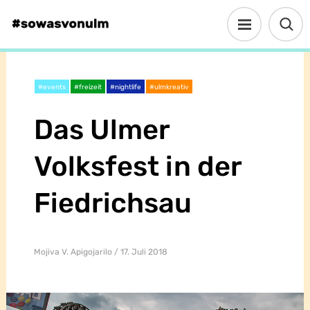
#events
#freizeit
#nightlife
#ulmkreativ
Das Ulmer
Volksfest in der
Fiedrichsau
Mojiva V. Apigojarilo
17. Juli 2018