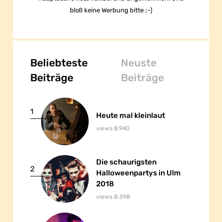
bloß keine Werbung bitte ;-)
Beliebteste
Neuste
Beiträge
Beiträge
1
Heute mal kleinlaut
Heute mal kleinlaut
views 8.940
Die schaurigsten
Die schaurigsten
2
Halloweenpartys in Ulm
Halloweenpartys in Ulm
2018
2018
views 8.598