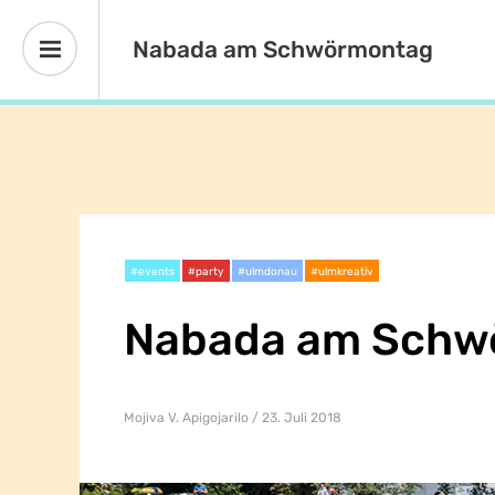
Nabada am Schwörmontag
#events
#party
#ulmdonau
#ulmkreativ
Nabada am Schw
Mojiva V. Apigojarilo
23. Juli 2018