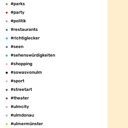
#parks
#party
#politik
#restaurants
#richtiglecker
#seen
#sehenswürdigkeiten
#shopping
#sowasvonulm
#sport
#streetart
#theater
#ulmcity
#ulmdonau
#ulmermünster