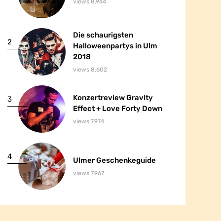
views 8.944
Die schaurigsten
Die schaurigsten
2
2
Halloweenpartys in Ulm
Halloweenpartys in Ulm
2018
2018
views 8.602
Konzertreview Gravity
Konzertreview Gravity
3
3
Effect + Love Forty Down
Effect + Love Forty Down
views 7.974
4
4
Ulmer Geschenkeguide
Ulmer Geschenkeguide
views 7.967