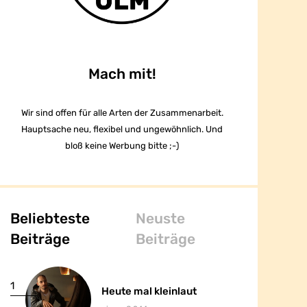
Mach mit!
Wir sind offen für alle Arten der Zusammenarbeit.
Hauptsache neu, flexibel und ungewöhnlich. Und
bloß keine Werbung bitte ;-)
Beliebteste
Neuste
Beiträge
Beiträge
1
1
Heute mal kleinlaut
Heute mal kleinlaut