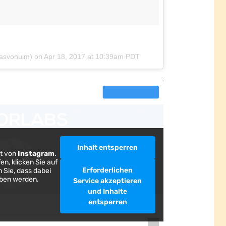
asvonulm) on
Apr 18, 2017 at 10:39am PDT
Inhalt entsperren
lt von
Instagram
.
en, klicken Sie auf
Erforderlichen
 Sie, dass dabei
eben werden.
Service akzeptieren
und Inhalte
entsperren