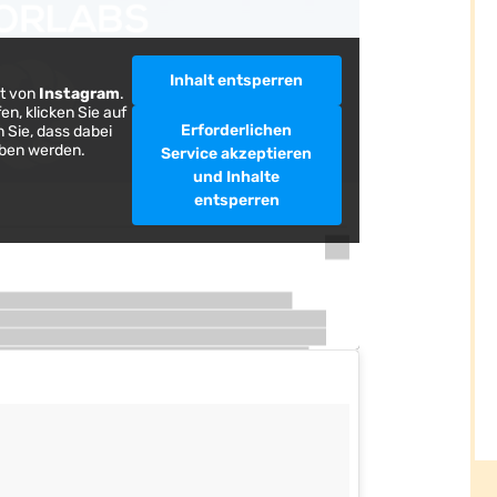
Inhalt entsperren
lt von
Instagram
.
en, klicken Sie auf
Erforderlichen
 Sie, dass dabei
eben werden.
Service akzeptieren
und Inhalte
entsperren