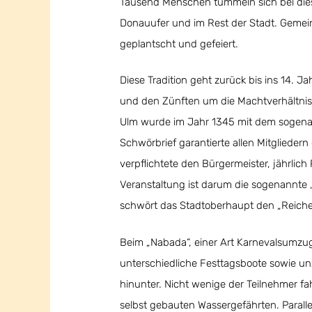
Tausend Menschen tummeln sich bei dies
Donauufer und im Rest der Stadt. Gemei
geplantscht und gefeiert.
Diese Tradition geht zurück bis ins 14. Ja
und den Zünften um die Machtverhältnis
Ulm wurde im Jahr 1345 mit dem sogenan
Schwörbrief garantierte allen Mitglieder
verpflichtete den Bürgermeister, jährlic
Veranstaltung ist darum die sogenannte
schwört das Stadtoberhaupt den „Reiche
Beim „Nabada“, einer Art Karnevalsumzu
unterschiedliche Festtagsboote sowie u
hinunter. Nicht wenige der Teilnehmer f
selbst gebauten Wassergefährten. Parall