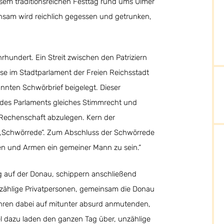
em traditionsreichen Festtag rund ums Ulmer
nsam wird reichlich gegessen und getrunken,
hrhundert. Ein Streit zwischen den Patriziern
se im Stadtparlament der Freien Reichsstadt
nten Schwörbrief beigelegt. Dieser
n des Parlaments gleiches Stimmrecht und
h Rechenschaft abzulegen. Kern der
 „Schwörrede“. Zum Abschluss der Schwörrede
n und Armen ein gemeiner Mann zu sein.“
g auf der Donau, schippern anschließend
nzählige Privatpersonen, gemeinsam die Donau
ahren dabei auf mitunter absurd anmutenden,
el dazu laden den ganzen Tag über, unzählige