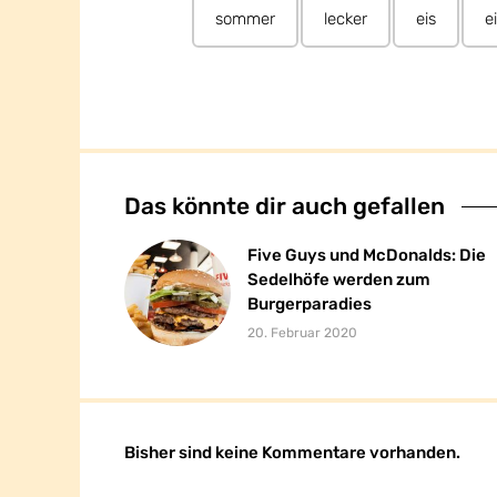
sommer
lecker
eis
e
Das könnte dir auch gefallen
Five Guys und McDonalds: Die
Five Guys und McDonalds: Die
Sedelhöfe werden zum
Sedelhöfe werden zum
Burgerparadies
Burgerparadies
20. Februar 2020
Bisher sind keine Kommentare vorhanden.