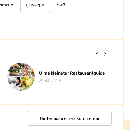
ismann
giuseppe
heiß
Ulms kleinster Restaurantguide
Ulms kleinster Restaurantguide
27. März 2019
Hinterlasse einen Kommentar