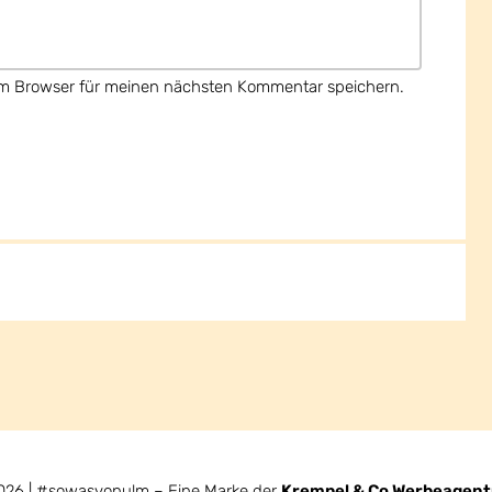
em Browser für meinen nächsten Kommentar speichern.
026 | #sowasvonulm – Eine Marke der
Krempel & Co Werbeagen