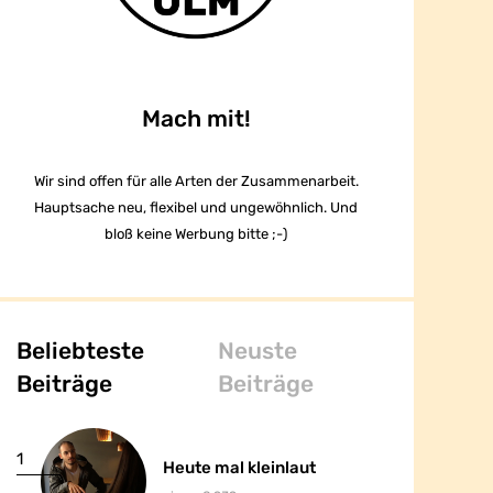
Mach mit!
Wir sind offen für alle Arten der Zusammenarbeit.
Hauptsache neu, flexibel und ungewöhnlich. Und
bloß keine Werbung bitte ;-)
Beliebteste
Neuste
Beiträge
Beiträge
1
1
Heute mal kleinlaut
Heute mal kleinlaut