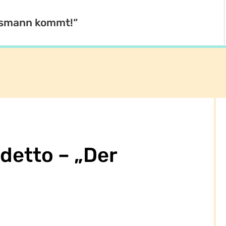
Eismann kommt!“
detto – „Der
“