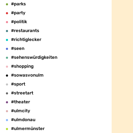
#parks
#party
#politik
#restaurants
#richtiglecker
#seen
#sehenswürdigkeiten
#shopping
#sowasvonulm
#sport
#streetart
#theater
#ulmcity
#ulmdonau
#ulmermünster