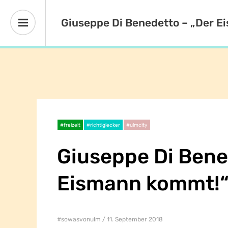
Giuseppe Di Benedetto – „Der 
#freizeit
#richtiglecker
#ulmcity
Giuseppe Di Bene
Eismann kommt!
#sowasvonulm
11. September 2018