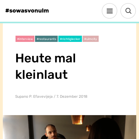
#interview
#restaurants
#richtiglecker
#ulmcity
Heute mal
kleinlaut
Supano P. Efavevijeja
7. Dezember 2018