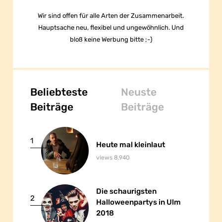
Wir sind offen für alle Arten der Zusammenarbeit.
Hauptsache neu, flexibel und ungewöhnlich. Und
bloß keine Werbung bitte ;-)
Beliebteste
Neuste
Beiträge
Beiträge
1
Heute mal kleinlaut
Heute mal kleinlaut
views 8.940
Die schaurigsten
Die schaurigsten
2
Halloweenpartys in Ulm
Halloweenpartys in Ulm
2018
2018