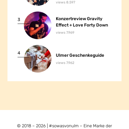
views 8.597
Konzertreview Gravity
Konzertreview Gravity
3
Effect + Love Forty Down
Effect + Love Forty Down
views 7.969
4
Ulmer Geschenkeguide
Ulmer Geschenkeguide
views 7.962
© 2018 – 2026 | #sowasvonulm – Eine Marke der