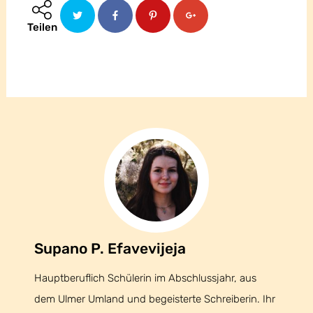
Teilen
Supano P. Efavevijeja
Supano P. Efavevijeja
Hauptberuflich Schülerin im Abschlussjahr, aus
dem Ulmer Umland und begeisterte Schreiberin. Ihr