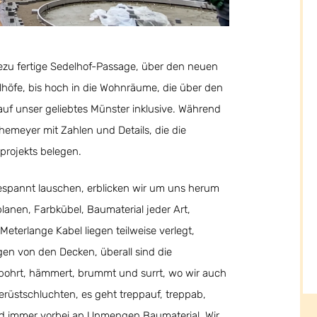
ezu fertige Sedelhof-Passage, über den neuen
lhöfe, bis hoch in die Wohnräume, die über den
uf unser geliebtes Münster inklusive. Während
hemeyer mit Zahlen und Details, die die
rojekts belegen.
spannt lauschen, erblicken wir um uns herum
planen, Farbkübel, Baumaterial jeder Art,
Meterlange Kabel liegen teilweise verlegt,
en von den Decken, überall sind die
s bohrt, hämmert, brummt und surrt, wo wir auch
erüstschluchten, es geht treppauf, treppab,
d immer vorbei an Unmengen Baumaterial. Wir