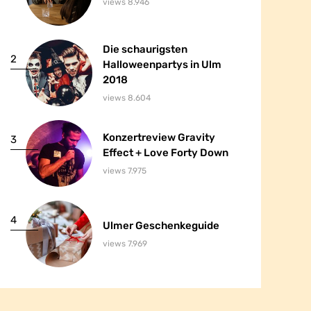
views 8.946
Die schaurigsten
Die schaurigsten
2
2
Halloweenpartys in Ulm
Halloweenpartys in Ulm
2018
2018
views 8.604
Konzertreview Gravity
Konzertreview Gravity
3
3
Effect + Love Forty Down
Effect + Love Forty Down
views 7.975
4
4
Ulmer Geschenkeguide
Ulmer Geschenkeguide
views 7.969