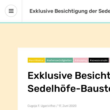
Exklusive Besichtigung der Sede
#architektur
#sehenswürdigkeiten
#shopping
#sowasvonulm
Exklusive Besich
Sedelhöfe-Bauste
Cugoja F. Ugarivifiso
17. Juni 2020