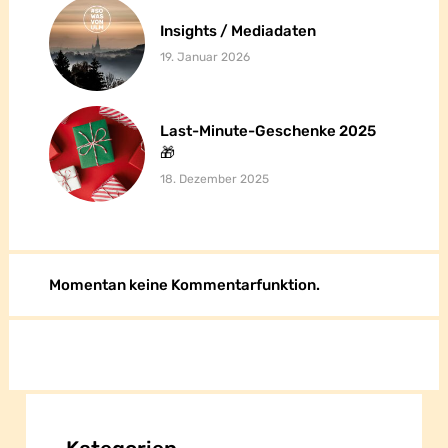
Insights / Mediadaten
Insights / Mediadaten
19. Januar 2026
Last-Minute-Geschenke 2025
Last-Minute-Geschenke 2025
🎁
🎁
18. Dezember 2025
Momentan keine Kommentarfunktion.