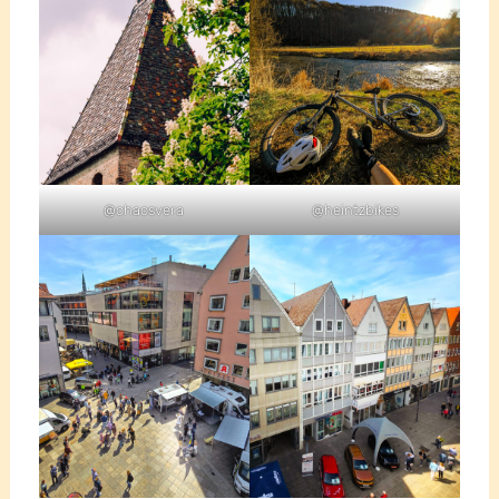
@chaosvera
@heintzbikes