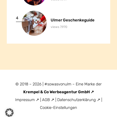
4
Ulmer Geschenkeguide
Ulmer Geschenkeguide
views 7.970
© 2018 – 2026 | #sowasvonulm – Eine Marke der
Krempel & Co Werbeagentur GmbH
Impressum
|
AGB
|
Datenschutzerklärung
|
Cookie-Einstellungen