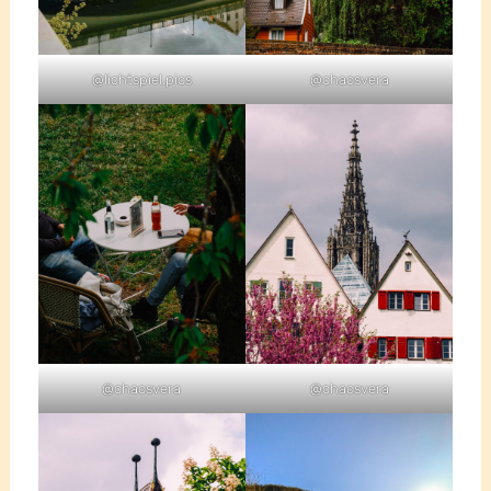
@lichtspiel.pics
@chaosvera
@chaosvera
@chaosvera