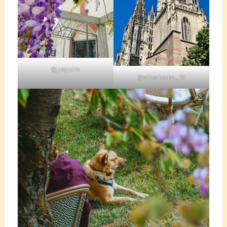
@psy.ulm
@silberlocke_19