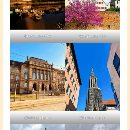
@katja_doerfler
@katja_doerfler
@lichtspiel.pics
@lichtspiel.pics