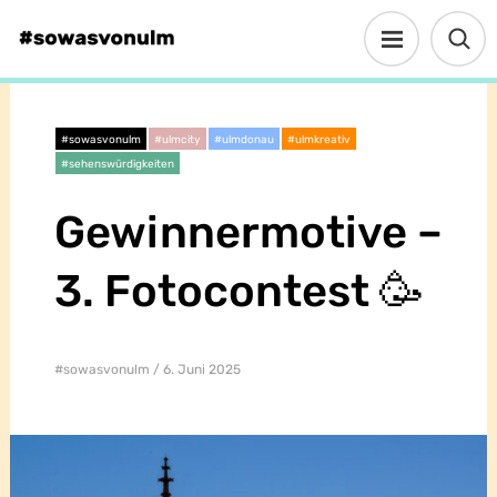
#sowasvonulm
#ulmcity
#ulmdonau
#ulmkreativ
#sehenswürdigkeiten
Gewinnermotive –
3. Fotocontest 🥳
#sowasvonulm
6. Juni 2025