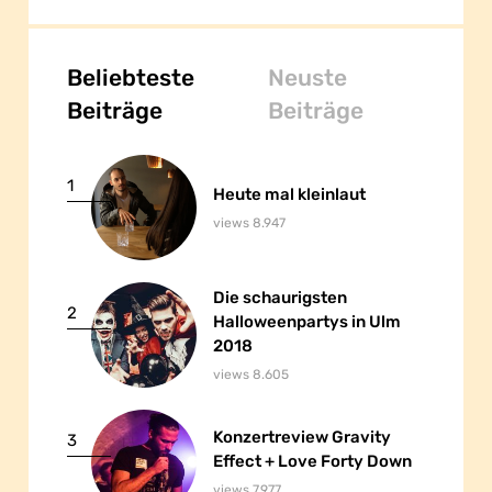
Beliebteste
Neuste
Beiträge
Beiträge
1
Heute mal kleinlaut
Heute mal kleinlaut
views 8.947
Die schaurigsten
Die schaurigsten
2
Halloweenpartys in Ulm
Halloweenpartys in Ulm
2018
2018
views 8.605
Konzertreview Gravity
Konzertreview Gravity
3
Effect + Love Forty Down
Effect + Love Forty Down
views 7.977