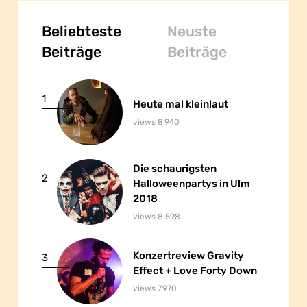
Beliebteste
Neuste
Beiträge
Beiträge
1
Heute mal kleinlaut
Heute mal kleinlaut
views 8.940
Die schaurigsten
Die schaurigsten
2
Halloweenpartys in Ulm
Halloweenpartys in Ulm
2018
2018
views 8.598
Konzertreview Gravity
Konzertreview Gravity
3
Effect + Love Forty Down
Effect + Love Forty Down
views 7.970