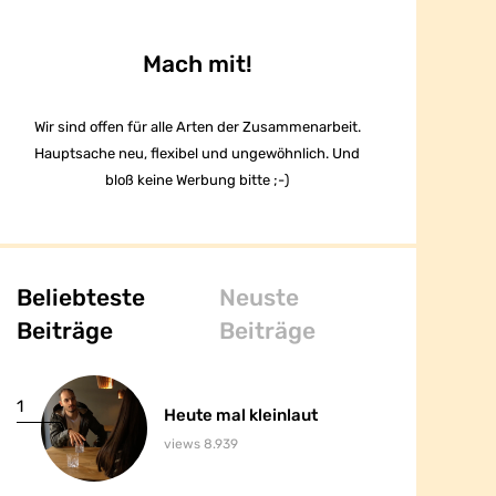
Mach mit!
Wir sind offen für alle Arten der Zusammenarbeit.
Hauptsache neu, flexibel und ungewöhnlich. Und
bloß keine Werbung bitte ;-)
Beliebteste
Neuste
Beiträge
Beiträge
1
1
Heute mal kleinlaut
Heute mal kleinlaut
views 8.939