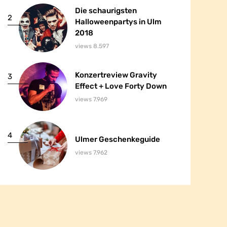
Die schaurigsten
Die schaurigsten
2
2
Halloweenpartys in Ulm
Halloweenpartys in Ulm
2018
2018
views 8.597
Konzertreview Gravity
Konzertreview Gravity
3
3
Effect + Love Forty Down
Effect + Love Forty Down
views 7.969
4
4
Ulmer Geschenkeguide
Ulmer Geschenkeguide
views 7.962