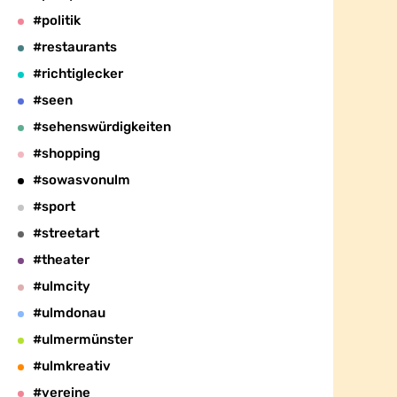
#politik
#restaurants
#richtiglecker
#seen
#sehenswürdigkeiten
#shopping
#sowasvonulm
#sport
#streetart
#theater
#ulmcity
#ulmdonau
#ulmermünster
#ulmkreativ
#vereine