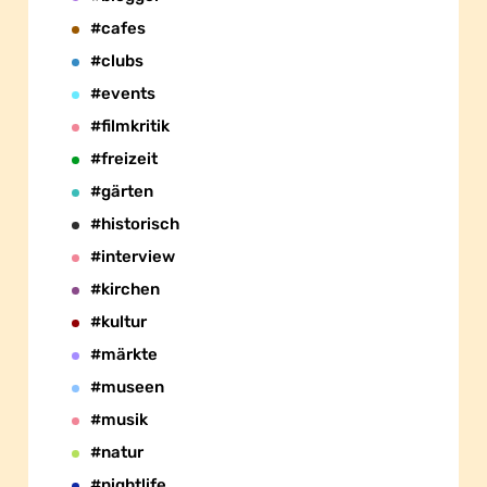
#cafes
#clubs
#events
#filmkritik
#freizeit
#gärten
#historisch
#interview
#kirchen
#kultur
#märkte
#museen
#musik
#natur
#nightlife