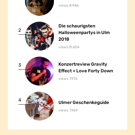
views 8.946
Die schaurigsten
Die schaurigsten
2
Halloweenpartys in Ulm
Halloweenpartys in Ulm
2018
2018
views 8.604
Konzertreview Gravity
Konzertreview Gravity
3
Effect + Love Forty Down
Effect + Love Forty Down
views 7.976
4
Ulmer Geschenkeguide
Ulmer Geschenkeguide
views 7.969