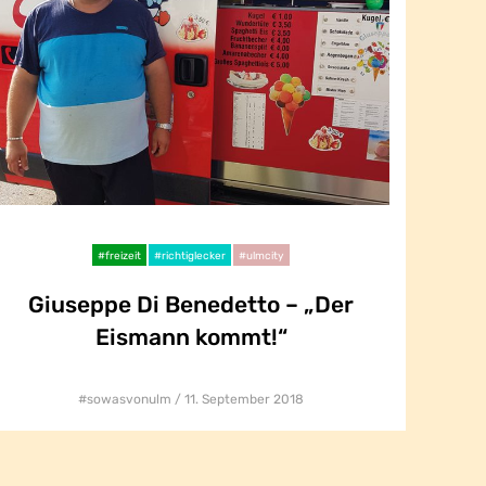
#freizeit
#richtiglecker
#ulmcity
Giuseppe Di Benedetto – „Der
Giuseppe Di Benedetto – „Der
Eismann kommt!“
Eismann kommt!“
#sowasvonulm
11. September 2018