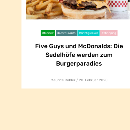
#freizeit
#restaurants
#richtiglecker
#shopping
Five Guys und McDonalds: Die
Five Guys und McDonalds: Die
Sedelhöfe werden zum
Sedelhöfe werden zum
Burgerparadies
Burgerparadies
Maurice Röhler
20. Februar 2020