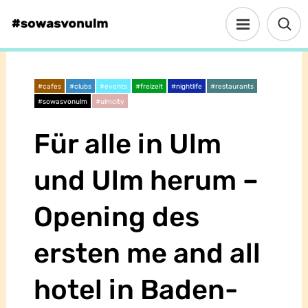
#cafes
#clubs
#events
#freizeit
#nightlife
#restaurants
#sowasvonulm
#ulmcity
Für alle in Ulm
und Ulm herum –
Opening des
ersten me and all
hotel in Baden-