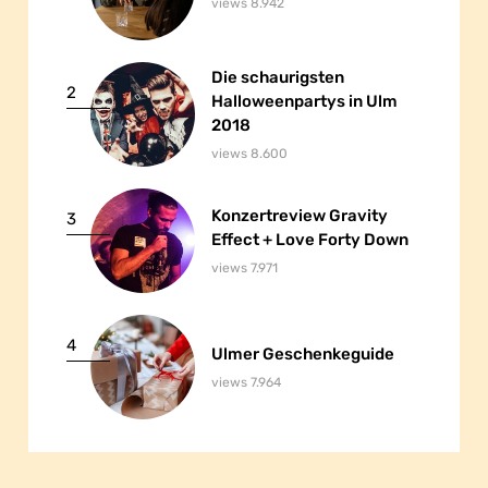
views 8.942
Die schaurigsten
Die schaurigsten
2
Halloweenpartys in Ulm
Halloweenpartys in Ulm
2018
2018
views 8.600
Konzertreview Gravity
Konzertreview Gravity
3
Effect + Love Forty Down
Effect + Love Forty Down
views 7.971
4
Ulmer Geschenkeguide
Ulmer Geschenkeguide
views 7.964