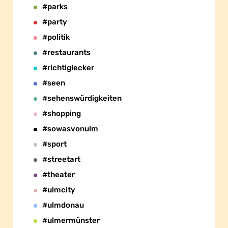
#parks
#party
#politik
#restaurants
#richtiglecker
#seen
#sehenswürdigkeiten
#shopping
#sowasvonulm
#sport
#streetart
#theater
#ulmcity
#ulmdonau
#ulmermünster